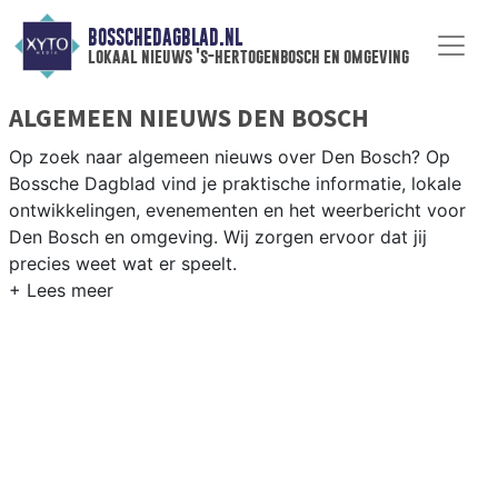
BOSSCHEDAGBLAD.NL
lokaal nieuws 's-hertogenbosch en omgeving
ALGEMEEN NIEUWS DEN BOSCH
Op zoek naar algemeen nieuws over Den Bosch? Op
Bossche Dagblad vind je praktische informatie, lokale
ontwikkelingen, evenementen en het weerbericht voor
Den Bosch en omgeving. Wij zorgen ervoor dat jij
precies weet wat er speelt.
PRAKTISCHE INFORMATIE DEN BOSCH
Van werkzaamheden op de A2 en de Rondweg tot
evenementen als carnaval, de Koningsoptocht en het
weersbericht voor de regio Brabant.