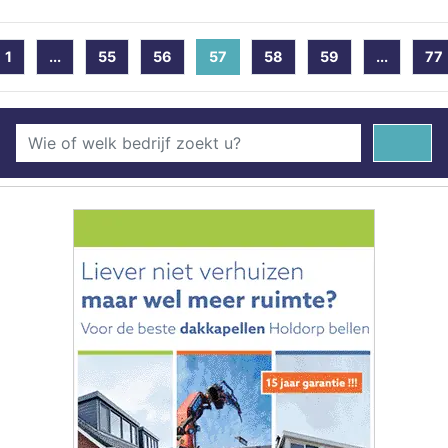
1
...
55
56
57
(current)
58
59
...
77