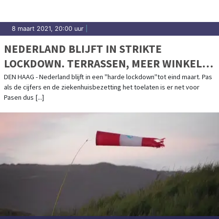
8 maart 2021, 20:00 uur
|
NEDERLAND BLIJFT IN STRIKTE
LOCKDOWN. TERRASSEN, MEER WINKELS
EN HOGER ONDERWIJS MOGELIJK PAS
DEN HAAG - Nederland blijft in een "harde lockdown"tot eind maart. Pas
als de cijfers en de ziekenhuisbezetting het toelaten is er net voor
OPEN IN APRIL
Pasen dus [...]