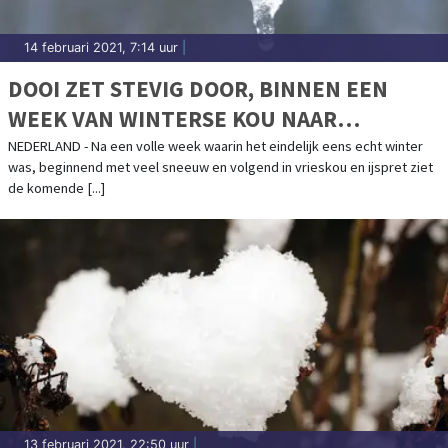
14 februari 2021, 7:14 uur
|
DOOI ZET STEVIG DOOR, BINNEN EEN
WEEK VAN WINTERSE KOU NAAR
LENTEGEVOEL
NEDERLAND - Na een volle week waarin het eindelijk eens echt winter
was, beginnend met veel sneeuw en volgend in vrieskou en ijspret ziet
de komende [...]
13 februari 2021, 22:50 uur
|