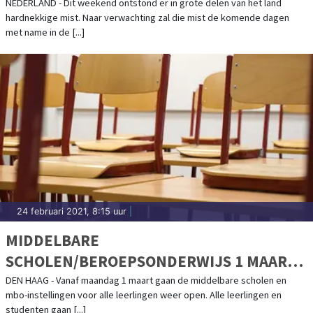
NEDERLAND - Dit weekend ontstond er in grote delen van het land
hardnekkige mist. Naar verwachting zal die mist de komende dagen
met name in de [...]
24 februari 2021, 8:15 uur
|
MIDDELBARE
SCHOLEN/BEROEPSONDERWIJS 1 MAART
WEER OPEN. WAT BETEKENT DAT?
DEN HAAG - Vanaf maandag 1 maart gaan de middelbare scholen en
mbo-instellingen voor alle leerlingen weer open. Alle leerlingen en
studenten gaan [...]