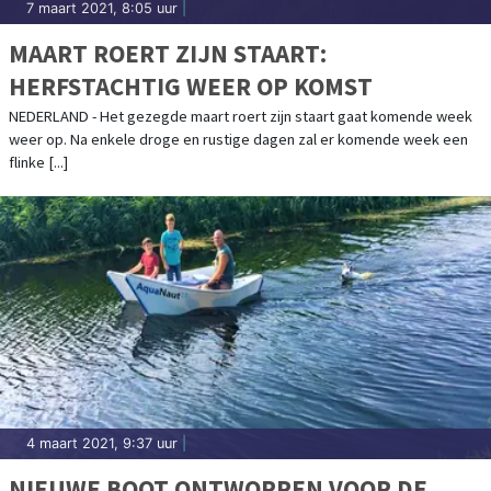
7 maart 2021, 8:05 uur
|
MAART ROERT ZIJN STAART:
HERFSTACHTIG WEER OP KOMST
NEDERLAND - Het gezegde maart roert zijn staart gaat komende week
weer op. Na enkele droge en rustige dagen zal er komende week een
flinke [...]
4 maart 2021, 9:37 uur
|
NIEUWE BOOT ONTWORPEN VOOR DE