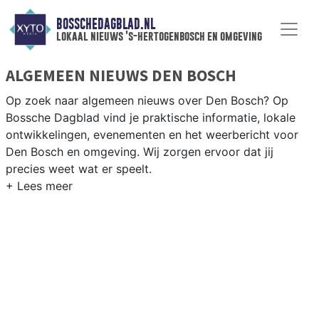
BOSSCHEDAGBLAD.NL
lokaal nieuws 's-hertogenbosch en omgeving
ALGEMEEN NIEUWS DEN BOSCH
Op zoek naar algemeen nieuws over Den Bosch? Op
Bossche Dagblad vind je praktische informatie, lokale
ontwikkelingen, evenementen en het weerbericht voor
Den Bosch en omgeving. Wij zorgen ervoor dat jij
precies weet wat er speelt.
PRAKTISCHE INFORMATIE DEN BOSCH
Van werkzaamheden op de A2 en de Rondweg tot
evenementen als carnaval, de Koningsoptocht en het
weersbericht voor de regio Brabant.