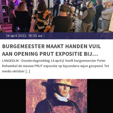
14 april 2022, 16:33 uur
|
BURGEMEESTER MAAKT HANDEN VUIL
AAN OPENING PRUT EXPOSITIE BIJ
MUSEUM BROEKERVEILING
LANGEDIJK - Donderdagmiddag 14 april jl. heeft burgemeester Peter
Rehwinkel de nieuwe PRUT expositie op bijzondere wijze geopend. Tot
medio oktober [...]