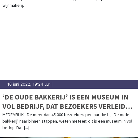
wijnmakerij.
16 juni 2022, 19:24 uur
|
‘DE OUDE BAKKERIJ’ IS EEN MUSEUM IN
VOL BEDRIJF, DAT BEZOEKERS VERLEIDT
VIA ALLE ZINTUIGEN
MEDEMBLIK - De meer dan 45.000 bezoekers per jaar die bij ‘De oude
bakkerij’ naar binnen stappen, weten meteen: dit is een museum in vol
bedrijf. Dat [...]