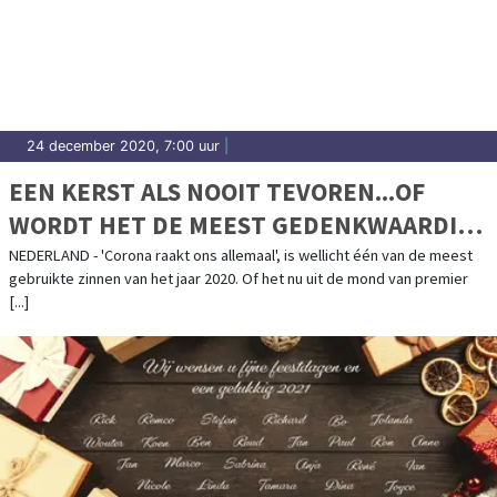
24 december 2020, 7:00 uur
|
EEN KERST ALS NOOIT TEVOREN...OF
WORDT HET DE MEEST GEDENKWAARDIGE
KERST OOIT?
NEDERLAND - 'Corona raakt ons allemaal', is wellicht één van de meest
gebruikte zinnen van het jaar 2020. Of het nu uit de mond van premier
[...]