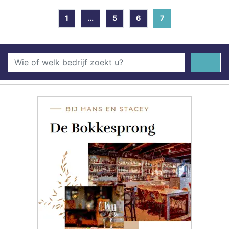
1
...
5
6
7
(current)