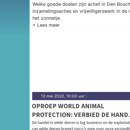
Welke goede doelen zijn actief in Den Bosch?
inzamelingsacties en vrijwilligerswerk in de
het zonnetje.
13 mei 2020, 10:00 uur
|
OPROEP WORLD ANIMAL
PROTECTION: VERBIED DE HAND
IN WILDE DIEREN
De handel in wilde dieren is big business en de exploitat
van wilde dieren brengt risico’s mee voor onze gezondh