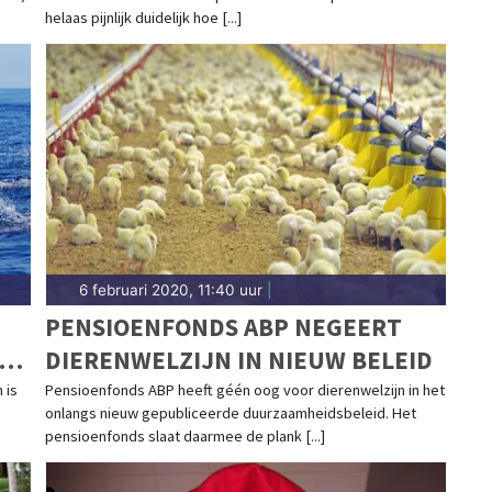
PROBLEMEN DOOR CORONACRISIS'
helaas pijnlijk duidelijk hoe [...]
6 februari 2020, 11:40 uur
|
PENSIOENFONDS ABP NEGEERT
-
DIERENWELZIJN IN NIEUW BELEID
 is
Pensioenfonds ABP heeft géén oog voor dierenwelzijn in het
e
onlangs nieuw gepubliceerde duurzaamheidsbeleid. Het
pensioenfonds slaat daarmee de plank [...]