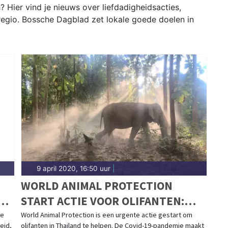
 Hier vind je nieuws over liefdadigheidsacties,
 regio. Bossche Dagblad zet lokale goede doelen in
9 april 2020, 16:50 uur
|
WORLD ANIMAL PROTECTION
EL
START ACTIE VOOR OLIFANTEN:
'THAISE OLIFANTEN IN DE
ie
World Animal Protection is een urgente actie gestart om
eid,
olifanten in Thailand te helpen. De Covid-19-pandemie maakt