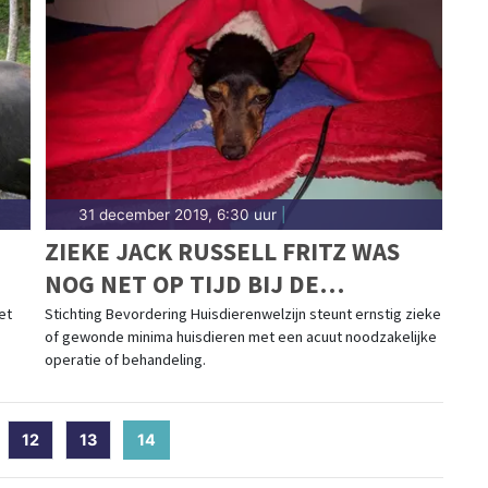
31 december 2019, 6:30 uur
|
ZIEKE JACK RUSSELL FRITZ WAS
NOG NET OP TIJD BIJ DE
DIERENARTS
et
Stichting Bevordering Huisdierenwelzijn steunt ernstig zieke
of gewonde minima huisdieren met een acuut noodzakelijke
operatie of behandeling.
12
13
14
(current)