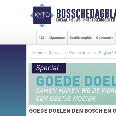
BOSSCHEDAGBL
lokaal nieuws 's-hertogenbosch en
112
Algemeen
Bedrijvengids
Gemeente
Home
Specials
Goede doelen
Pagina 14
GOEDE DOELEN DEN BOSCH EN 