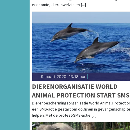
economie, dierenwelzijn en [...]
9 maart 2020, 13:18 uur
|
DIERENORGANISATIE WORLD
ANIMAL PROTECTION START SMS
ACTIE VOOR DOLFIJNEN
Dierenbeschermingsorganisatie World Animal Protection
een SMS-actie gestart om dolfijnen in gevangenschap t
helpen. Met de protest-SMS-actie [...]