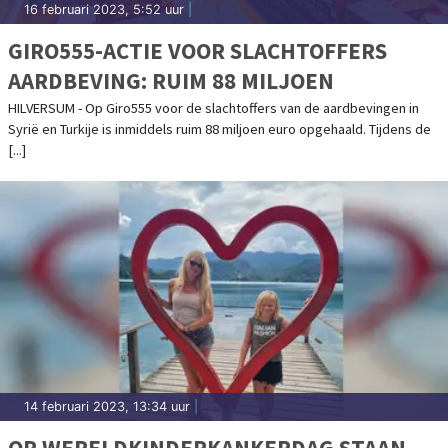
16 februari 2023, 5:52 uur
|
GIRO555-ACTIE VOOR SLACHTOFFERS
AARDBEVING: RUIM 88 MILJOEN
HILVERSUM - Op Giro555 voor de slachtoffers van de aardbevingen in
Syrië en Turkije is inmiddels ruim 88 miljoen euro opgehaald. Tijdens de
[...]
14 februari 2023, 13:34 uur
|
OP WERELDKINDERKANKERDAG STAAN