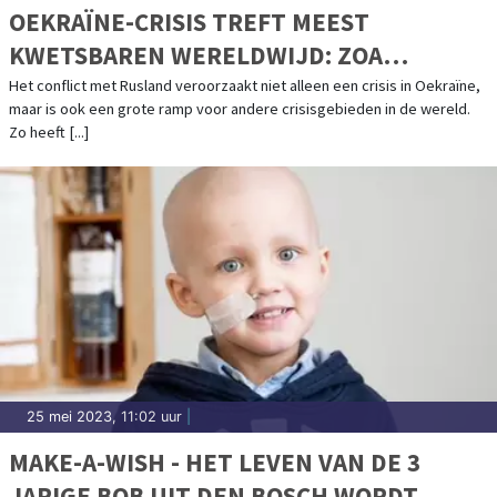
OEKRAÏNE-CRISIS TREFT MEEST
KWETSBAREN WERELDWIJD: ZOA
PUBLICEERT JAARVERSLAG 2022
Het conflict met Rusland veroorzaakt niet alleen een crisis in Oekraïne,
maar is ook een grote ramp voor andere crisisgebieden in de wereld.
Zo heeft [...]
25 mei 2023, 11:02 uur
|
MAKE-A-WISH - HET LEVEN VAN DE 3
JARIGE BOB UIT DEN BOSCH WORDT