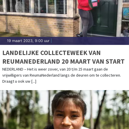
19 maart 2023, 9:00 uur
|
LANDELIJKE COLLECTEWEEK VAN
REUMANEDERLAND 20 MAART VAN START
NEDERLAND – Het is weer zover, van 20 t/m 25 maart gaan de
vrijwilligers van ReumaNederland langs de deuren om te collecteren.
Draagt u ook uw [...]