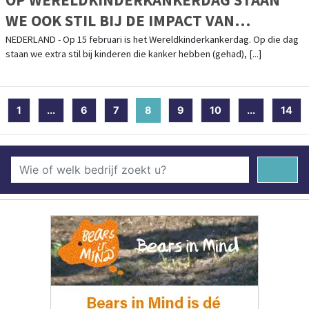
WE OOK STIL BIJ DE IMPACT VAN
KINDERKANKER OP HET GEZIN
NEDERLAND - Op 15 februari is het Wereldkinderkankerdag. Op die dag
staan we extra stil bij kinderen die kanker hebben (gehad), [...]
1
...
6
7
8
(current)
9
10
...
14