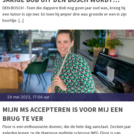
GETEKEND DOOR ZIEKTE
DEN BOSCH - Toen die dappere Bob nog geen jaar oud was, kreeg hij
een tumor in zijn nier. En toen hij amper drie was groeide er een in zijn
hoofdje. [...]
24 mei 2023, 17:04 uur
|
MIJN MS ACCEPTEREN IS VOOR MIJ EEN
BRUG TE VER
Floor is een enthousiaste doener, die de hele dag aanstaat. Zestien jaar
geleden kreeg ze de diagnose multiple sclerose (MS). Floor is van