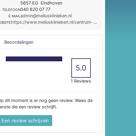
5657 EG Eindhoven
040 820 07 77
TELEFOON
admin@meliusklinieken.nl
E-MAIL
https://www.meliusklinieken.nl/centrum-voor-geintegreerde-pijnzorg/
EBSITE
Beoordelingen
5
4
5.0
3
2
1 Reviews
p dit moment is er nog geen review. Wees de
erste die een review schrijft.
Een review schrijven