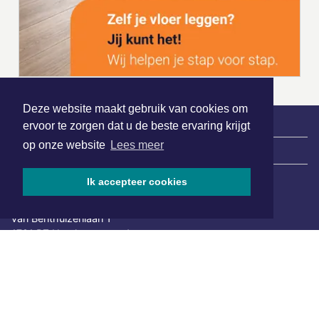
Deze website maakt gebruik van cookies om
ervoor te zorgen dat u de beste ervaring krijgt
op onze website
Lees meer
|
Nieuws | Sport | Evenementen
Ik accepteer cookies
Hoofdvestiging:
van Benthuizenlaan 1
1701 BZ Heerhugowaard
072 8200 600
redactie@xyto.nl
www.xyto.nl