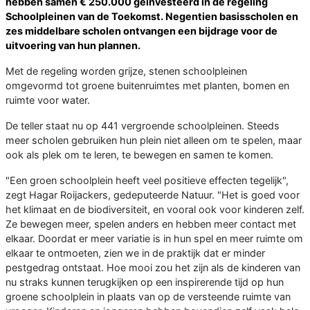
hebben samen € 250.000 geïnvesteerd in de regeling
Schoolpleinen van de Toekomst. Negentien basisscholen en
zes middelbare scholen ontvangen een bijdrage voor de
uitvoering van hun plannen.
Met de regeling worden grijze, stenen schoolpleinen
omgevormd tot groene buitenruimtes met planten, bomen en
ruimte voor water.
De teller staat nu op 441 vergroende schoolpleinen. Steeds
meer scholen gebruiken hun plein niet alleen om te spelen, maar
ook als plek om te leren, te bewegen en samen te komen.
"Een groen schoolplein heeft veel positieve effecten tegelijk",
zegt Hagar Roijackers, gedeputeerde Natuur. "Het is goed voor
het klimaat en de biodiversiteit, en vooral ook voor kinderen zelf.
Ze bewegen meer, spelen anders en hebben meer contact met
elkaar. Doordat er meer variatie is in hun spel en meer ruimte om
elkaar te ontmoeten, zien we in de praktijk dat er minder
pestgedrag ontstaat. Hoe mooi zou het zijn als de kinderen van
nu straks kunnen terugkijken op een inspirerende tijd op hun
groene schoolplein in plaats van op de versteende ruimte van