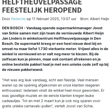
HELFTHEUVELPASSAGE
FEESTELIJK HEROPEND
Door
Redactie
op
11 februari 2025, 13:07 uur
Bron: Albert Heijn
DEN BOSCH - Vandaag opende supermarktmanager Joost
van Schie samen met zijn team de vernieuwde Albert Heijn
Jan Linders in winkelcentrum Helftheuvelpassage in Den
Bosch. De supermarkt kreeg er een heel nieuw deel bij en
omvat nu maar liefst 1.730 vierkante meter. Vrijwel alles in de
winkel is vernieuwd en er valt nog meer te kiezen. Bij de
zelfscan kun je pinnen, maar ook contant afrekenen en je
online bestelde pakket haal je met een unieke code zelf op bij
de nieuwe pakketwand.
"Het was erg leuk vandaag, echt een feestje. Veel mensen
waren op de opening afgekomen en onze klanten reageren
enthousiast. Iedereen vindt de winkel heel mooi geworden. Er
was gezellige muziek en de eerste klanten kregen leuke
cadeautjes. Tot en met 2 maart kun je ook nog sparen voor
gratis unieke carnavals-pullen", vertelt Joost van Schie.