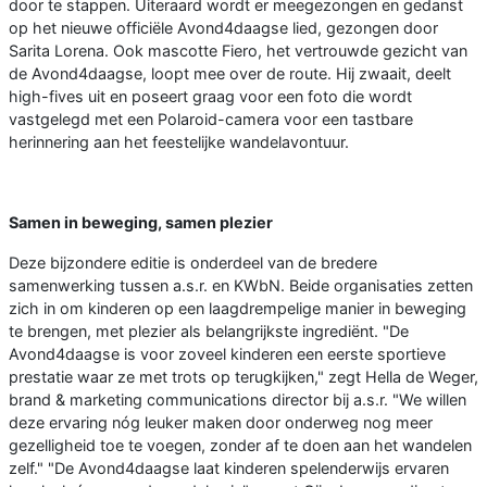
door te stappen. Uiteraard wordt er meegezongen en gedanst
op het nieuwe officiële Avond4daagse lied, gezongen door
Sarita Lorena. Ook mascotte Fiero, het vertrouwde gezicht van
de Avond4daagse, loopt mee over de route. Hij zwaait, deelt
high-fives uit en poseert graag voor een foto die wordt
vastgelegd met een Polaroid-camera voor een tastbare
herinnering aan het feestelijke wandelavontuur.
Samen in beweging, samen plezier
Deze bijzondere editie is onderdeel van de bredere
samenwerking tussen a.s.r. en KWbN. Beide organisaties zetten
zich in om kinderen op een laagdrempelige manier in beweging
te brengen, met plezier als belangrijkste ingrediënt. "De
Avond4daagse is voor zoveel kinderen een eerste sportieve
prestatie waar ze met trots op terugkijken," zegt Hella de Weger,
brand & marketing communications director bij a.s.r. "We willen
deze ervaring nóg leuker maken door onderweg nog meer
gezelligheid toe te voegen, zonder af te doen aan het wandelen
zelf." "De Avond4daagse laat kinderen spelenderwijs ervaren