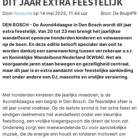
DIT JAAR EXTRA FEESTELIJK
Door
Redactie
op
14 mei 2025, 11:44 uur
Bron: De BruijnPR
DEN BOSCH - De Avond4daagse in Den Bosch wordt dit jaar
extra feestelijk. Van 20 tot 23 mei brengt het jaarlijkse
wandelfeest opnieuw honderden kinderen en volwassenen
op de been. En deze editie belooft specialer dan ooit te
worden dankzij een samenwerking tussen verzekeraar a.s.r.
en Koninklijke Wandelbond Nederland (KWbN). Net als
voorgaande jaren staan bewegen en gezelligheid centraal,
maar dit jaar is er extra aandacht voor feestelijke aankleding
met onder andere een DJ, mascotte en vrolijke versiering.
Met honderden kinderen die jaarlijks meedoen, is de
Avond4daagse een begrip in Den Bosch. De feestelijke sfeer is
dit jaar overal voelbaar. Op de laatste avond is het extra feest en
eindigen deelnemers het wandelfeest onder een kleurrijke
feestboog, een vrolijke toegangspoort die direct de toon zet.
Onderweg zorgt een meewandelende DJ voor aanstekelijke
muziek, die de energie erin houdt en kinderen motiveert om