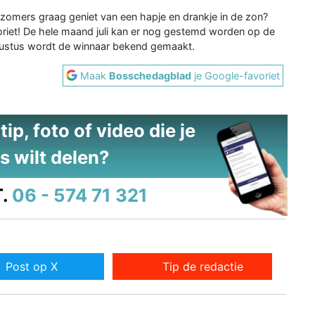
‘s zomers graag geniet van een hapje en drankje in de zon?
oriet! De hele maand juli kan er nog gestemd worden op de
gustus wordt de winnaar bekend gemaakt.
Maak
Bosschedagblad
je Google-favoriet
ip, foto of video die je
s wilt delen?
.
06 - 574 71 321
Post op X
Tip de redactie