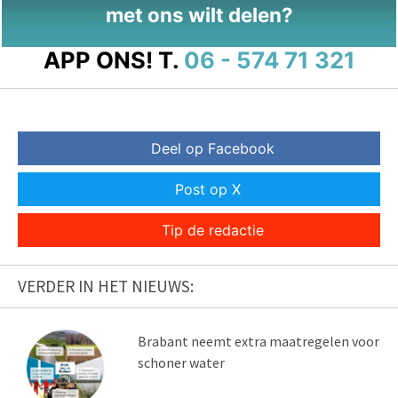
met ons wilt delen?
APP ONS!
T.
06 - 574 71 321
Deel op Facebook
Post op X
Tip de redactie
VERDER IN HET NIEUWS:
Brabant neemt extra maatregelen voor
schoner water