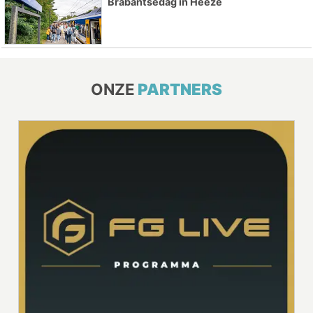
Brabantsedag in Heeze
ONZE
PARTNERS