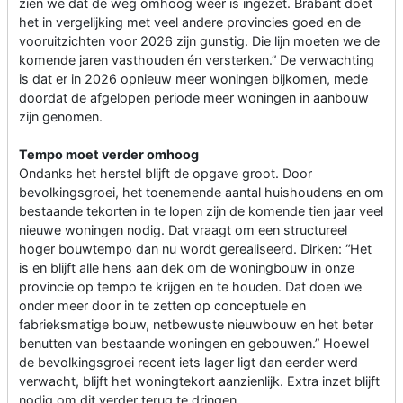
zien we dat de weg omhoog weer is ingezet. Brabant doet
het in vergelijking met veel andere provincies goed en de
vooruitzichten voor 2026 zijn gunstig. Die lijn moeten we de
komende jaren vasthouden én versterken.” De verwachting
is dat er in 2026 opnieuw meer woningen bijkomen, mede
doordat de afgelopen periode meer woningen in aanbouw
zijn genomen.
Tempo moet verder omhoog
Ondanks het herstel blijft de opgave groot. Door
bevolkingsgroei, het toenemende aantal huishoudens en om
bestaande tekorten in te lopen zijn de komende tien jaar veel
nieuwe woningen nodig. Dat vraagt om een structureel
hoger bouwtempo dan nu wordt gerealiseerd. Dirken: “Het
is en blijft alle hens aan dek om de woningbouw in onze
provincie op tempo te krijgen en te houden. Dat doen we
onder meer door in te zetten op conceptuele en
fabrieksmatige bouw, netbewuste nieuwbouw en het beter
benutten van bestaande woningen en gebouwen.” Hoewel
de bevolkingsgroei recent iets lager ligt dan eerder werd
verwacht, blijft het woningtekort aanzienlijk. Extra inzet blijft
nodig om dit verder terug te dringen.