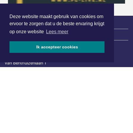
Deze website maakt gebruik van cookies om
ervoor te zorgen dat u de beste ervaring krijgt
op onze website
Lees meer
|
Nieuws | Sport | Evenementen
Ik accepteer cookies
Hoofdvestiging:
van Benthuizenlaan 1
1701 BZ Heerhugowaard
072 8200 600
redactie@xyto.nl
www.xyto.nl
SOCIAL MEDIA
NIEUWSBRIEF AANMELDEN