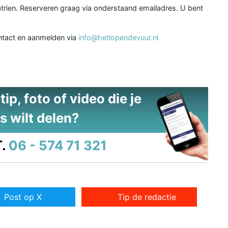
 Catrien. Reserveren graag via onderstaand emailadres. U bent
ntact en aanmelden via
info@hetlopendevuur.nl
ip, foto of video die je
s wilt delen?
.
06 - 574 71 321
Post op X
Tip de redactie