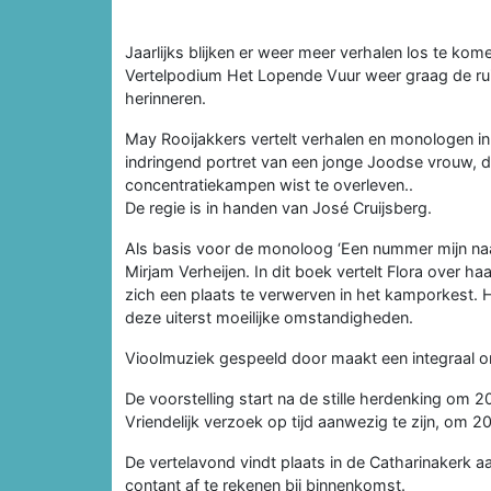
Jaarlijks blijken er weer meer verhalen los te ko
Vertelpodium Het Lopende Vuur weer graag de rui
herinneren.
May Rooijakkers vertelt verhalen en monologen in 
indringend portret van een jonge Joodse vrouw, de 
concentratiekampen wist te overleven..
De regie is in handen van José Cruijsberg.
Als basis voor de monoloog ‘Een nummer mijn na
Mirjam Verheijen. In dit boek vertelt Flora over h
zich een plaats te verwerven in het kamporkest. 
deze uiterst moeilijke omstandigheden.
Vioolmuziek gespeeld door maakt een integraal on
De voorstelling start na de stille herdenking om 2
Vriendelijk verzoek op tijd aanwezig te zijn, om 20
De vertelavond vindt plaats in de Catharinakerk a
contant af te rekenen bij binnenkomst.