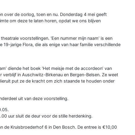
men over de oorlog, toen en nu. Donderdag 4 mei geeft
mte om deze te laten horen, opdat we ons blijven
theatrale voorstellingen. ‘Een nummer mijn naam’ is een
19-jarige Flora, die als enige van haar familie verschillende
am’ diende het boek ‘Het meisje met de accordeon’ van
aar verblijf in Auschwitz-Birkenau en Bergen-Belsen. Ze weet
Hieruit put ze de kracht om zich staande te houden onder
derdeel uit van deze voorstelling.
0.05.
.00 uur sluit de deur voor de stille herdenking.
an de Kruisbroederhof 6 in Den Bosch. De entree is €10,00