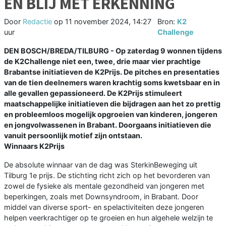
EN BLIJ MET ERKENNING
Door
Redactie
op
11 november 2024, 14:27
Bron:
K2
uur
Challenge
DEN BOSCH/BREDA/TILBURG - Op zaterdag 9 wonnen tijdens
de K2Challenge niet een, twee, drie maar vier prachtige
Brabantse initiatieven de K2Prijs. De pitches en presentaties
van de tien deelnemers waren krachtig soms kwetsbaar en in
alle gevallen gepassioneerd. De K2Prijs stimuleert
maatschappelijke initiatieven die bijdragen aan het zo prettig
en probleemloos mogelijk opgroeien van kinderen, jongeren
en jongvolwassenen in Brabant. Doorgaans initiatieven die
vanuit persoonlijk motief zijn ontstaan.
Winnaars K2Prijs
De absolute winnaar van de dag was SterkinBeweging uit
Tilburg 1e prijs. De stichting richt zich op het bevorderen van
zowel de fysieke als mentale gezondheid van jongeren met
beperkingen, zoals met Downsyndroom, in Brabant. Door
middel van diverse sport- en spelactiviteiten deze jongeren
helpen veerkrachtiger op te groeien en hun algehele welzijn te