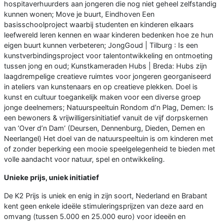
hospitaverhuurders aan jongeren die nog niet geheel zelfstandig
kunnen wonen; Move je buurt, Eindhoven Een
basisschoolproject waarbij studenten en kinderen elkaars
leefwereld leren kennen en waar kinderen bedenken hoe ze hun
eigen buurt kunnen verbeteren; JongGoud | Tilburg : Is een
kunstverbindingsproject voor talentontwikkeling en ontmoeting
tussen jong en oud; Kunstkameraden Hubs | Breda: Hubs zijn
laagdrempelige creatieve ruimtes voor jongeren georganiseerd
in ateliers van kunstenaars en op creatieve plekken. Doel is
kunst en cultuur toegankelijk maken voor een diverse groep
jonge deelnemers; Natuurspeeltuin Rondom d’n Plag, Demen: Is
een bewoners & vrijwilligersinitiatief vanuit de vijf dorpskernen
van ‘Over d’n Dam’ (Deursen, Dennenburg, Dieden, Demen en
Neerlangel) Het doel van de natuurspeeltuin is om kinderen met
of zonder beperking een mooie speelgelegenheid te bieden met
volle aandacht voor natuur, spel en ontwikkeling.
Unieke prijs, uniek initiatief
De K2 Prijs is uniek en enig in zijn soort, Nederland en Brabant
kent geen enkele ideële stimuleringsprijzen van deze aard en
omvang (tussen 5.000 en 25.000 euro) voor ideeën en