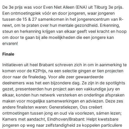
De 3e prijs was voor Even Niet Alleen (ENA) uit Tilburg 3e prijs.
Een ontmoetingplek vóór en door jongeren, waar jongeren
tussen de 15 & 27 samenkomen in het jongerencentrum van R-
newt, om te praten over hun mentale gezondheid. Erkenning,
steun en herkenning krijgen van elkaar geeft veel kracht en hoop
om door te gaan bij alle moeilijkheden die een jongere kan
ervaren!
Finale
Initiatieven uit heel Brabant schreven zich in om in aanmerking te
komen voor de K2Prijs, na een selectie gingen er tien projecten
door naar de finaledag. Voor alle zeer gewaardeerde
deelnemers was het een bijzondere dag. Ze zijn in de spotlights
gezet, presenteerden hun project aan een vakkundige jury en
elkaar, konden hun netwerk versterken en onderlinge afspraken
maken voor mogelijke samenwerkingen en adviezen. Deze zes
andere finalisten waren: Generatielezen, Oss creëert
ontmoetingen tussen jong en oud via voorlezen, sámen lezen;
Kamers met aandacht, Eindhoven/Brabant: Helpt kwetsbare
jongeren op weg naar zelfstandigheid ze koppelen particuliere