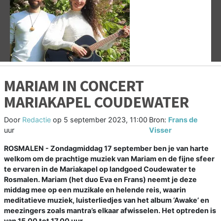
Vorige
V
MARIAM IN CONCERT
MARIAKAPEL COUDEWATER
Door
Redactie
op
5 september 2023, 11:00
Bron:
Frans de
uur
Visser
ROSMALEN - Zondagmiddag 17 september ben je van harte
welkom om de prachtige muziek van Mariam en de fijne sfeer
te ervaren in de Mariakapel op landgoed Coudewater te
Rosmalen. Mariam (het duo Eva en Frans) neemt je deze
middag mee op een muzikale en helende reis, waarin
meditatieve muziek, luisterliedjes van het album ‘Awake’ en
meezingers zoals mantra’s elkaar afwisselen. Het optreden is
van 15.00 tot 17.00 uur.