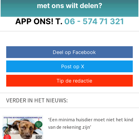
met ons wilt delen?
APP ONS!
T.
06 - 574 71 321
Deel op Facebook
Post op X
Tip de redactie
VERDER IN HET NIEUWS:
‘Een minima huisdier moet niet het kind
van de rekening zijn’