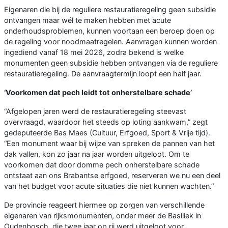
Eigenaren die bij de reguliere restauratieregeling geen subsidie
ontvangen maar wél te maken hebben met acute
onderhoudsproblemen, kunnen voortaan een beroep doen op
de regeling voor noodmaatregelen. Aanvragen kunnen worden
ingediend vanaf 18 mei 2026, zodra bekend is welke
monumenten geen subsidie hebben ontvangen via de reguliere
restauratieregeling. De aanvraagtermijn loopt een half jaar.
‘Voorkomen dat pech leidt tot onherstelbare schade’
“Afgelopen jaren werd de restauratieregeling steevast
overvraagd, waardoor het steeds op loting aankwam,” zegt
gedeputeerde Bas Maes (Cultuur, Erfgoed, Sport & Vrije tijd).
“Een monument waar bij wijze van spreken de pannen van het
dak vallen, kon zo jaar na jaar worden uitgeloot. Om te
voorkomen dat door domme pech onherstelbare schade
ontstaat aan ons Brabantse erfgoed, reserveren we nu een deel
van het budget voor acute situaties die niet kunnen wachten.”
De provincie reageert hiermee op zorgen van verschillende
eigenaren van rijksmonumenten, onder meer de Basiliek in
Oudenbosch, die twee jaar op rij werd uitgeloot voor