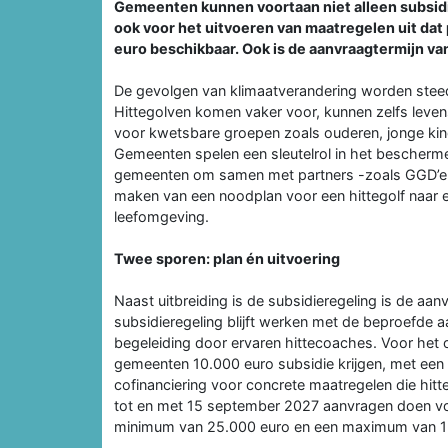
Gemeenten kunnen voortaan niet alleen subsidi
ook voor het uitvoeren van maatregelen uit dat 
euro beschikbaar. Ook is de aanvraagtermijn van
De gevolgen van klimaatverandering worden steeds
Hittegolven komen vaker voor, kunnen zelfs leve
voor kwetsbare groepen zoals ouderen, jonge k
Gemeenten spelen een sleutelrol in het bescherme
gemeenten om samen met partners -zoals GGD’en,
maken van een noodplan voor een hittegolf naar
leefomgeving.
Twee sporen: plan én uitvoering
Naast uitbreiding is de subsidieregeling is de aa
subsidieregeling blijft werken met de beproefde 
begeleiding door ervaren hittecoaches. Voor het o
gemeenten 10.000 euro subsidie krijgen, met een 
cofinanciering voor concrete maatregelen die hi
tot en met 15 september 2027 aanvragen doen vo
minimum van 25.000 euro en een maximum van 12