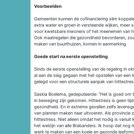
Voorbeelden
Gemeenten kunnen de cofinanciering slim koppele
extra water en groen in versteende wijken, meer s
voor kwetsbare inwoners of het meenemen van hi
Ook maatregelen die gezondheid bevorderen, zoal
maken van buurthuizen, komen in aanmerking.
Goede start na eerste openstelling
Sinds de eerste openstelling van de regeling in 
al aan de slag gegaan met het opstellen van een in
gelegd voor een structurele aanpak van hittestres
Saskia Boelema, gedeputeerde: “Het is goed om te
in beweging zijn gekomen. Hittestress is geen tij
gezondheid. En in extreme gevallen zelfs levensge
van plannen maken naar uitvoeren. Als provincie zi
hittestress. Niet alleen omdat het nodig is vanui
het welzijn van alle Brabanders. Ik hoop dat no
werk te maken van een koele en gezonde leefomg