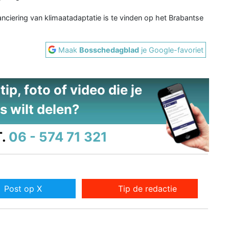
anciering van klimaatadaptatie is te vinden op het Brabantse
Maak
Bosschedagblad
je Google-favoriet
ip, foto of video die je
s wilt delen?
.
06 - 574 71 321
Post op X
Tip de redactie