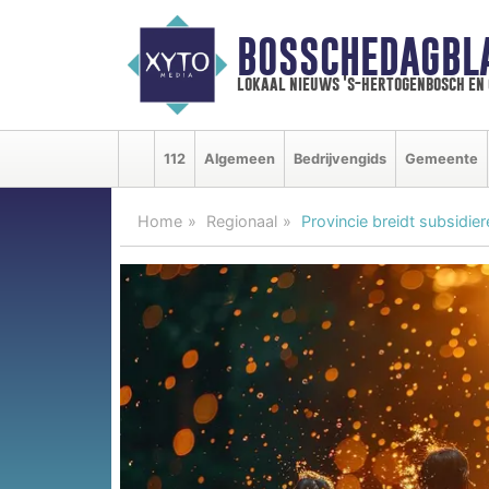
BOSSCHEDAGBL
lokaal nieuws 's-hertogenbosch en
112
Algemeen
Bedrijvengids
Gemeente
Home
Regionaal
Provincie breidt subsidier