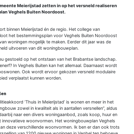
eente Meierijstad zetten in op het versneld realiseren
lan Veghels Buiten Noordoost.
rt binnen Meierijstad én de regio. Het college van
loot het bestemmingsplan voor Veghels Buiten Noordoost
 van woningen mogelijk te maken. Eerder dit jaar was de
neld uitvoeren van dit woningbouwplan.
ieu gestoeld op het ontstaan van het Brabantse landschap.
enerf? In Veghels Buiten kan het allemaal. Daarnaast wordt
 boswonen. Ook wordt ervoor gekozen versneld modulaire
ebied verplaatst kunnen worden.
len
itieakkoord ‘Thuis in Meierijstad’ is wonen en meer in het
gbouw zowel in kwaliteit als in aantallen versnellen”, aldus
aarbij naar een divers woningaanbod, zoals koop, huur en
t innovatieve woonvormen. Het woningbouwplan Veghels
 aan deze verschillende woonvormen. Ik ben er dan ook trots
ersnelling van 1200 nieuwe woningen in Veghel ten behoeve