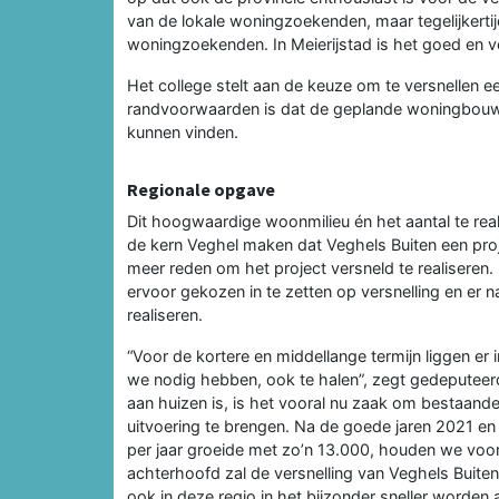
van de lokale woningzoekenden, maar tegelijkerti
woningzoekenden. In Meierijstad is het goed en ve
Het college stelt aan de keuze om te versnellen 
randvoorwaarden is dat de geplande woningbouwp
kunnen vinden.
Regionale opgave
Dit hoogwaardige woonmilieu én het aantal te real
de kern Veghel maken dat Veghels Buiten een proje
meer reden om het project versneld te realiseren.
ervoor gekozen in te zetten op versnelling en er naa
realiseren.
“Voor de kortere en middellange termijn liggen 
we nodig hebben, ook te halen”, zegt gedeputeer
aan huizen is, is het vooral nu zaak om bestaande
uitvoering te brengen. Na de goede jaren 2021 e
per jaar groeide met zo’n 13.000, houden we voor 
achterhoofd zal de versnelling van Veghels Buite
ook in deze regio in het bijzonder sneller worden