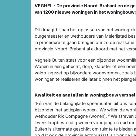
VEGHEL - De provincie Noord-Brabant en de gem
van 1200 nieuwe woningen in het woningbouwp
Dit draagt bij aan het oplossen van het woningteko
burgemeester en wethouders van Meierijstad bes
in procedure te gaan brengen om zo de realisatie
provincie Noord-Brabant al akkoord met het vers
Veghels Buiten staat voor een bijzonder woonmil
Wonen in een gehucht, dorp, klooster of een boer
volop ingezet op bijzondere woonvormen, zoals
woningen te realiseren die later binnen het plang
Kwaliteit en aantallen in woningbouw versnel
“Eén van de belangrijkste speerpunten uit ons coal
bijzonder ‘het actieplan wonen’. We willen de wonin
wethouder Rik Compagne (wonen). “ We streven d
levensloopbestendig wonen voor jong en oud me
Buiten is uitermate geschikt om ruimte te bieden
op dat ook de provincie enthousiast is voor de v