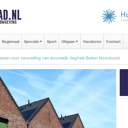
AD.NL
 omgeving
Regionaal
Specials
Sport
Uitgaan
Vacatures
Contact
 kiezen voor versnelling van woonwijk Veghels Buiten Noordoost