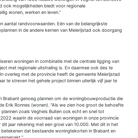
jd ook mogelijkheden biedt voor regionale
ilig wonen, werken en leven.”
een aantal randvoorwaarden. Eén van de belangrijkste
lannen in de andere kernen van Meierijstad ook doorgang
iseren woningen in combinatie met de centrale ligging van
ct met regionale uitstraling is. En daarmee ook des te
 In overleg met de provincie heeft de gemeente Meierijstad
r te streven het gehele project binnen uiterlijk vijf jaar te
er in Brabant genoeg plannen om de woningbouwproductie die
de Erik Ronnes (wonen). “Als we zien hoe groot de behoefte
 plannen zoals Veghels Buiten ook echt en snel tot
n 2022 waarin de voorraad van woningen in onze provincie
dit jaar rekening met een groei van 10.000. Met dit in het
n betekenen dat bestaande woningtekorten in Brabant en
 aangepakt.“