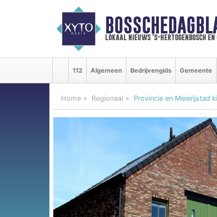
BOSSCHEDAGBL
lokaal nieuws 's-hertogenbosch en
112
Algemeen
Bedrijvengids
Gemeente
Home
Regionaal
Provincie en Meierijstad