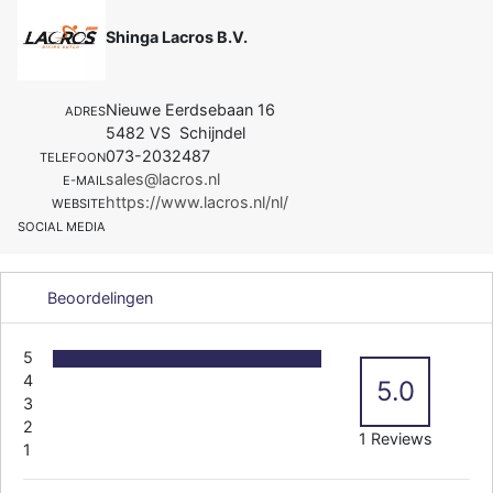
Shinga Lacros B.V.
Nieuwe Eerdsebaan 16
ADRES
5482 VS Schijndel
073-2032487
TELEFOON
sales@lacros.nl
E-MAIL
https://www.lacros.nl/nl/
WEBSITE
SOCIAL MEDIA
Beoordelingen
5
4
5.0
3
2
1 Reviews
1