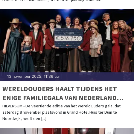
13 november 2025, 11:36 uur
|
WERELDOUDERS HAALT TIJDENS HET
ENIGE FAMILIEGALA VAN NEDERLAND
€578.750,- OP OM DE STROOM VAN
HILVERSUM - De veertiende editie van het WereldOuders gala, dat
zaterdag 8 november plaatsvond in Grand Hotel Huis ter Duin te
UITHUISPLAATSING IN BOLIVIA EN PERU
Noordwijk, heeft een [...]
TE DOORBREKEN