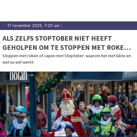
17 november 2025, 7:20 uur
|
ALS ZELFS STOPTOBER NIET HEEFT
GEHOLPEN OM TE STOPPEN MET ROKEN
OF VAPEN
Stoppen met roken of vapen met Stoptober: waarom het niet lukte en
wat nu wel werkt.