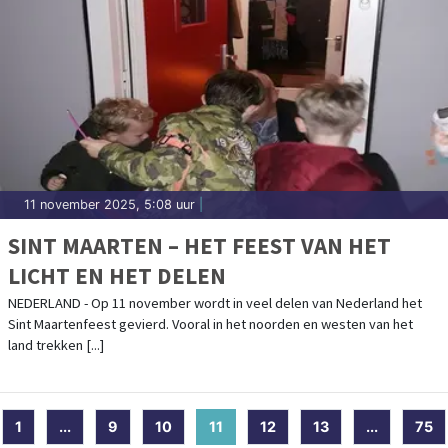
11 november 2025, 5:08 uur
|
SINT MAARTEN – HET FEEST VAN HET
LICHT EN HET DELEN
NEDERLAND - Op 11 november wordt in veel delen van Nederland het
Sint Maartenfeest gevierd. Vooral in het noorden en westen van het
land trekken [...]
1
...
9
10
11
(current)
12
13
...
75