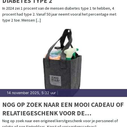
DIABETES TYPE 2
In 2024 zei 1 procent van de mensen diabetes type 1 te hebben, 4
procent had type 2. Vanaf 50 jaar neemt vooral het percentage met
type 2 toe. Mensen [...]
14 november 2025, 5:32 uur
|
NOG OP ZOEK NAAR EEN MOOI CADEAU OF
RELATIEGESCHENK VOOR DE
FEESTDAGEN?
Nog op zoek naar een origineel kerstgeschenk voor je personeel of
relatie of een Sinterklaas, Kerst of verjaardagscadeau?