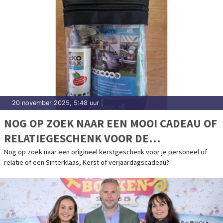
20 november 2025, 5:48 uur
|
NOG OP ZOEK NAAR EEN MOOI CADEAU OF
RELATIEGESCHENK VOOR DE
FEESTDAGEN?
Nog op zoek naar een origineel kerstgeschenk voor je personeel of
relatie of een Sinterklaas, Kerst of verjaardagscadeau?