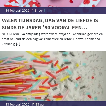
14 februari 2025, 4:31 uur
|
VALENTIJNSDAG, DAG VAN DE LIEFDE IS
SINDS DE JAREN '90 VOORAL EEN
COMMERCIEEL SUCCES
NEDERLAND - Valentijnsdag wordt wereldwijd op 14 februari gevierd en
staat bekend als een dag van romantiek en liefde. Hoewel het niet zo
uitbundig [...]
13 februari 2025, 11:33 uur
|