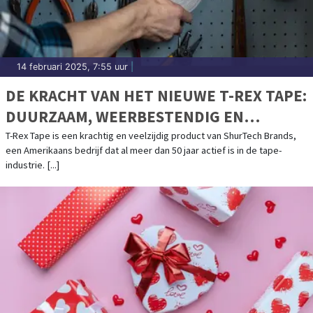
14 februari 2025, 7:55 uur
|
DE KRACHT VAN HET NIEUWE T-REX TAPE:
DUURZAAM, WEERBESTENDIG EN
ONVERSLAANBAAR
T-Rex Tape is een krachtig en veelzijdig product van ShurTech Brands,
een Amerikaans bedrijf dat al meer dan 50 jaar actief is in de tape-
industrie. [...]