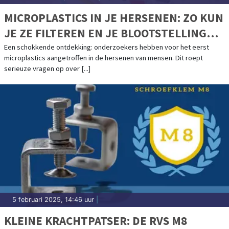
MICROPLASTICS IN JE HERSENEN: ZO KUN
JE ZE FILTEREN EN JE BLOOTSTELLING
VERMINDEREN
Een schokkende ontdekking: onderzoekers hebben voor het eerst
microplastics aangetroffen in de hersenen van mensen. Dit roept
serieuze vragen op over [...]
5 februari 2025, 14:46 uur
|
KLEINE KRACHTPATSER: DE RVS M8