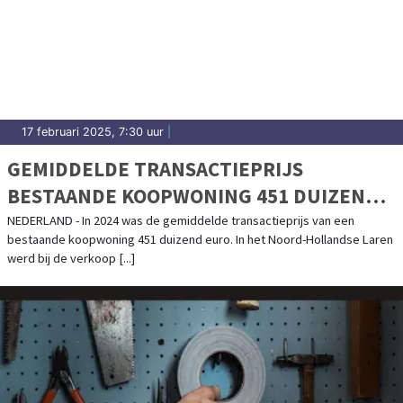
17 februari 2025, 7:30 uur
|
GEMIDDELDE TRANSACTIEPRIJS
BESTAANDE KOOPWONING 451 DUIZEND
EURO IN 2024
NEDERLAND - In 2024 was de gemiddelde transactieprijs van een
bestaande koopwoning 451 duizend euro. In het Noord-Hollandse Laren
werd bij de verkoop [...]