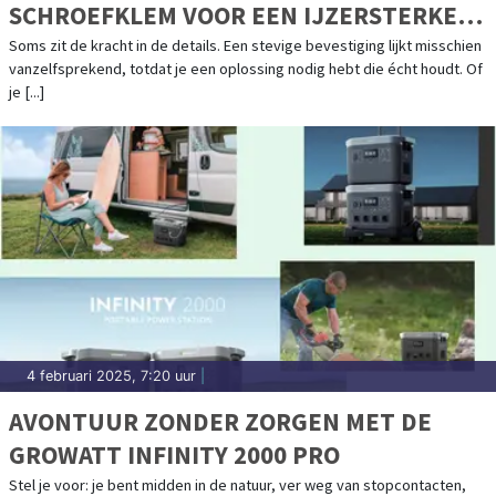
SCHROEFKLEM VOOR EEN IJZERSTERKE
VERBINDING
Soms zit de kracht in de details. Een stevige bevestiging lijkt misschien
vanzelfsprekend, totdat je een oplossing nodig hebt die écht houdt. Of
je [...]
4 februari 2025, 7:20 uur
|
AVONTUUR ZONDER ZORGEN MET DE
GROWATT INFINITY 2000 PRO
Stel je voor: je bent midden in de natuur, ver weg van stopcontacten,