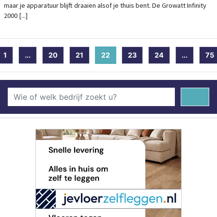
maar je apparatuur blijft draaien alsof je thuis bent. De Growatt Infinity
2000 [...]
1
...
20
21
22
(current)
23
24
...
75