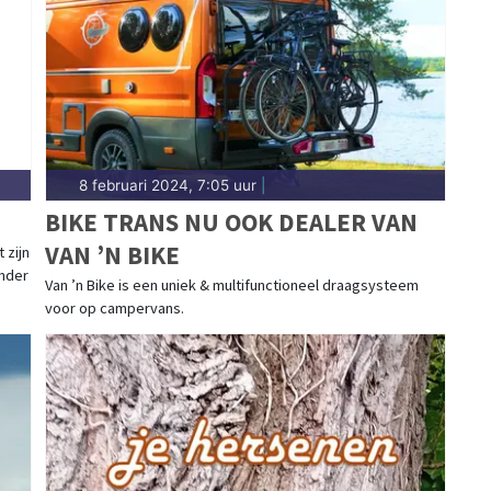
8 februari 2024, 7:05 uur
|
BIKE TRANS NU OOK DEALER VAN
VAN ’N BIKE
 zijn
onder
Van ’n Bike is een uniek & multifunctioneel draagsysteem
voor op campervans.