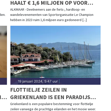
HAALT € 1,6 MILJOEN OP VOOR
GOEDE DOELEN
ALKMAAR - Deelnemers aan de fiets-, hardloop- en
den.
wandelevenementen van Sportorganisatie Le Champion
hebben in 2023 ruim 1,6 miljoen euro gedoneerd [...]
19 januari 2024, 5:47 uur
|
FLOTTIELJE ZEILEN IN
N
GRIEKENLAND IS EEN PARADIJS
VOOR ZEILERS
Griekenland is een populaire bestemming voor flottielje
zeilen vanwege de prachtige eilanden en het mooie weer.