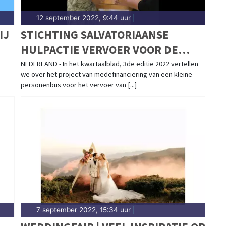
12 september 2022, 9:44 uur
|
IJ
STICHTING SALVATORIAANSE
HULPACTIE VERVOER VOOR DE
“FOUNDATION ARD EL AMAL”
NEDERLAND - In het kwartaalblad, 3de editie 2022 vertellen
we over het project van medefinanciering van een kleine
personenbus voor het vervoer van [...]
7 september 2022, 15:34 uur
|