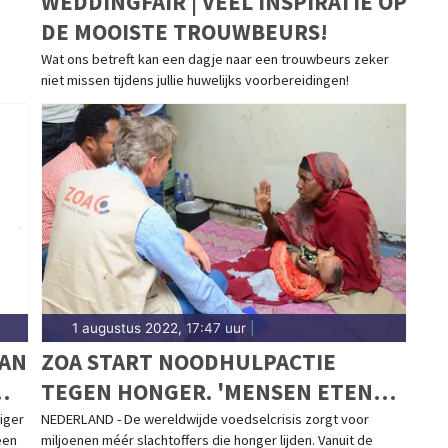
WEDDINGFAIR | VEEL INSPIRATIE OP
DE MOOISTE TROUWBEURS!
Wat ons betreft kan een dagje naar een trouwbeurs zeker
niet missen tijdens jullie huwelijks voorbereidingen!
1 augustus 2022, 17:47 uur
|
VAN
ZOA START NOODHULPACTIE
TEGEN HONGER. 'MENSEN ETEN
GRASZADEN OM TE OVERLEVEN'
iger
NEDERLAND - De wereldwijde voedselcrisis zorgt voor
een
miljoenen méér slachtoffers die honger lijden. Vanuit de