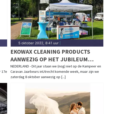
5 oktober 2022, 8:41 uur
|
EKOWAX CLEANING PRODUCTS
AANWEZIG OP HET JUBILEUM
WEEKEND VAN
NEDERLAND - Dit jaar staan we (nog) niet op de Kampeer en
r 17e
Caravan Jaarbeurs inUtrecht komende week, maar zijn we
CAMPERCLUBNEDERLAND
zaterdag 8 oktober aanwezig op [...]