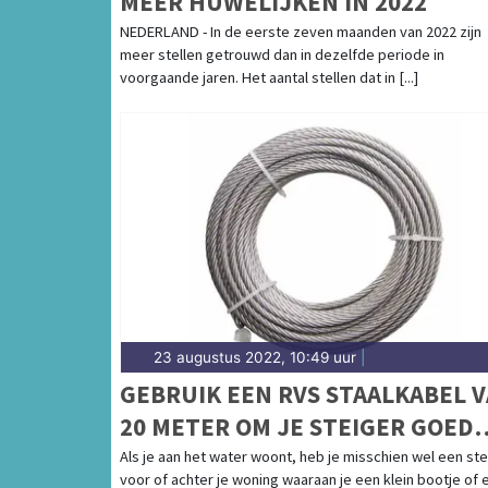
MEER HUWELIJKEN IN 2022
NEDERLAND - In de eerste zeven maanden van 2022 zijn
meer stellen getrouwd dan in dezelfde periode in
voorgaande jaren. Het aantal stellen dat in [...]
23 augustus 2022, 10:49 uur
|
GEBRUIK EEN RVS STAALKABEL 
20 METER OM JE STEIGER GOED
VAST TE ZETTEN
Als je aan het water woont, heb je misschien wel een ste
voor of achter je woning waaraan je een klein bootje of 