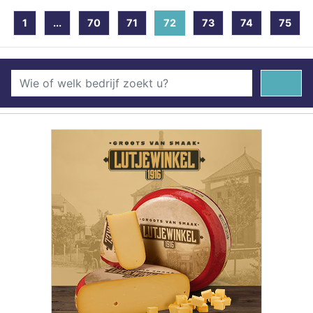
1
...
70
71
72
(current)
73
74
75