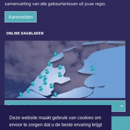
samenvatting van alle gebeurtenissen uit jouw regio.
Aanmelden
ONLINE DAGBLADEN
Overige dagbladen in de regio
Deze website maakt gebruik van cookies om
Algemene voorwaarden
ervoor te zorgen dat u de beste ervaring krijgt