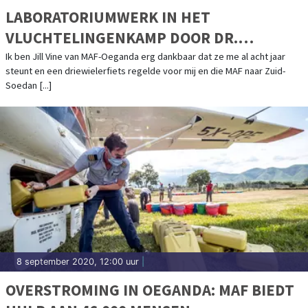
LABORATORIUMWERK IN HET
VLUCHTELINGENKAMP DOOR DR.
JACKSON IN ZIJN DRIEWIELERFIETS
Ik ben Jill Vine van MAF-Oeganda erg dankbaar dat ze me al acht jaar
steunt en een driewielerfiets regelde voor mij en die MAF naar Zuid-
Soedan [...]
8 september 2020, 12:00 uur
|
OVERSTROMING IN OEGANDA: MAF BIEDT