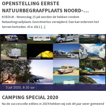
OPENSTELLING EERSTE
NATUURBEGRAAFPLAATS NOORD-
HOLLAND
KOEDIJK - Woensdag 15 juli worden de hekken rondom
Natuurbegraafplaats Geestmerloo verwijderd. Dan kan iedereen het
terrein betreden. Al in 2012 [...]
3 juli 2020, 8:30 uur
|
CAMPING SPECIAL 2020
Na de succesvolle edities in 2019 hebben wij ook dit jaar weer gemeend