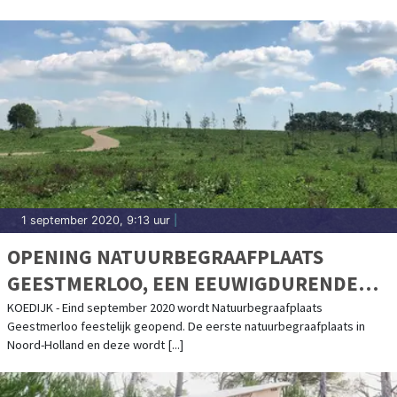
1 september 2020, 9:13 uur
|
OPENING NATUURBEGRAAFPLAATS
GEESTMERLOO, EEN EEUWIGDURENDE
RUSTPLAATS IN DE NATUUR
KOEDIJK - Eind september 2020 wordt Natuurbegraafplaats
Geestmerloo feestelijk geopend. De eerste natuurbegraafplaats in
Noord-Holland en deze wordt [...]