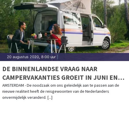
20 augustus 2020, 8:00 uur
|
DE BINNENLANDSE VRAAG NAAR
CAMPERVAKANTIES GROEIT IN JUNI EN
JULI 900% IN VERGELIJKING MET VORIG
AMSTERDAM - De noodzaak om ons geleidelijk aan te passen aan de
nieuwe realiteit heeft de reisgewoonten van de Nederlanders
JAAR
onvermijdelijk veranderd. [...]