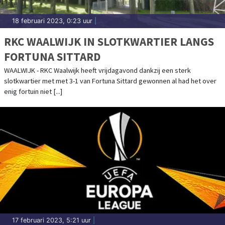
18 februari 2023, 0:23 uur
|
RKC WAALWIJK IN SLOTKWARTIER LANGS
FORTUNA SITTARD
WAALWIJK - RKC Waalwijk heeft vrijdagavond dankzij een sterk
slotkwartier met met 3-1 van Fortuna Sittard gewonnen al had het over
enig fortuin niet [...]
17 februari 2023, 5:21 uur
|