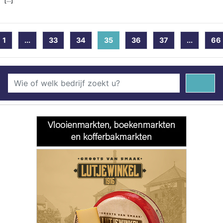
1
...
33
34
35
(current)
36
37
...
66