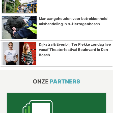
Man aangehouden voor betrokkenheid
mishandeling in ’s-Hertogenbosch
Dijkstra & Evenblij Ter Plekke zondag live
vanaf Theaterfestival Boulevard in Den
Bosch
ONZE
PARTNERS