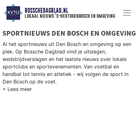
BOSSCHEDAGBLAD.NL
lokaal nieuws 's-hertogenbosch en omgeving
SPORTNIEUWS DEN BOSCH EN OMGEVING
Al het sportnieuws uit Den Bosch en omgeving op een
plek. Op Bossche Dagblad vind je uitslagen,
wedstrijdverslagen en het laatste nieuws over lokale
sportclubs en sportevenementen. Van voetbal en
handbal tot tennis en atletiek - wij volgen de sport in
Den Bosch op de voet.
LOKALE SPORT DEN BOSCH
Van FC Den Bosch en Wilhelmina tot wielrennen langs de
Dieze en roeien op de Zuid-Willemsvaart — sport in Den
Bosch is breed en levendig. Blijf op de hoogte van alle
sportieve uitslagen en prestaties in Den Bosch.