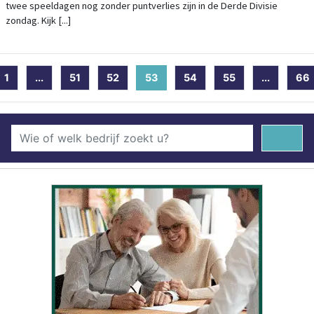
twee speeldagen nog zonder puntverlies zijn in de Derde Divisie
zondag. Kijk [...]
1
...
51
52
53
(current)
54
55
...
66