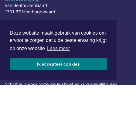
van Benthuizenlaan 1
1701 BZ Heerhugowaard
072 8200 600
redactie@xyto.nl
Deze website maakt gebruik van cookies om
www.xyto.nl
ervoor te zorgen dat u de beste ervaring krijgt
op onze website
Lees meer
SOCIAL MEDIA
Ik accepteer cookies
NIEUWSBRIEF AANMELDEN
Schrijf je in voor onze nieuwsbrief en krijg wekelijks een
samenvatting van alle gebeurtenissen uit jouw regio.
Aanmelden
ONLINE DAGBLADEN