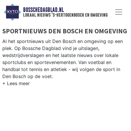
BOSSCHEDAGBLAD.NL
lokaal nieuws 's-hertogenbosch en omgeving
SPORTNIEUWS DEN BOSCH EN OMGEVING
Al het sportnieuws uit Den Bosch en omgeving op een
plek. Op Bossche Dagblad vind je uitslagen,
wedstrijdverslagen en het laatste nieuws over lokale
sportclubs en sportevenementen. Van voetbal en
handbal tot tennis en atletiek - wij volgen de sport in
Den Bosch op de voet.
LOKALE SPORT DEN BOSCH
Van FC Den Bosch en Wilhelmina tot wielrennen langs de
Dieze en roeien op de Zuid-Willemsvaart — sport in Den
Bosch is breed en levendig. Blijf op de hoogte van alle
sportieve uitslagen en prestaties in Den Bosch.