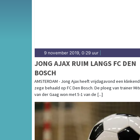
Willemsvaart — sport in Den Bosch is breed 
uitslagen en prestaties in Den Bosch.
9 november 2019, 0:29 uur
|
JONG AJAX RUIM LANGS FC DEN
BOSCH
AMSTERDAM - Jong Ajax heeft vrijdagavond een klinken
zege behaald op FC Den Bosch. De ploeg van trainer Mit
van der Gaag won met 5-1 van de [...]