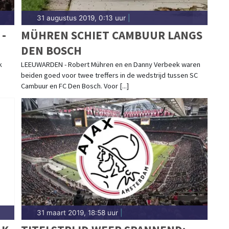
31 augustus 2019, 0:13 uur
|
-
MÜHREN SCHIET CAMBUUR LANGS
DEN BOSCH
k
LEEUWARDEN - Robert Mühren en en Danny Verbeek waren
beiden goed voor twee treffers in de wedstrijd tussen SC
Cambuur en FC Den Bosch. Voor [...]
31 maart 2019, 18:58 uur
|