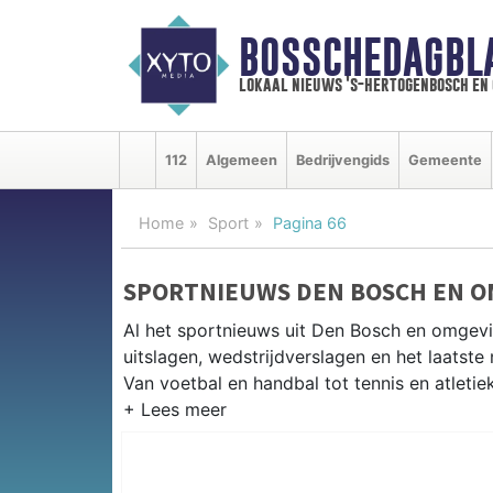
BOSSCHEDAGBL
lokaal nieuws 's-hertogenbosch en
112
Algemeen
Bedrijvengids
Gemeente
Home
Sport
Pagina 66
SPORTNIEUWS DEN BOSCH EN 
Al het sportnieuws uit Den Bosch en omgevi
uitslagen, wedstrijdverslagen en het laatst
Van voetbal en handbal tot tennis en atletie
LOKALE SPORT DEN BOSCH
Van FC Den Bosch en Wilhelmina tot wielren