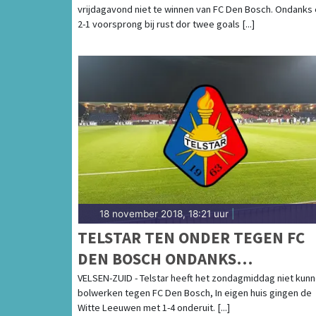
vrijdagavond niet te winnen van FC Den Bosch. Ondanks
2-1 voorsprong bij rust dor twee goals [...]
18 november 2018, 18:21 uur
|
TELSTAR TEN ONDER TEGEN FC
DEN BOSCH ONDANKS
WERELDGOAL KORPERSHOEK
VELSEN-ZUID - Telstar heeft het zondagmiddag niet kun
bolwerken tegen FC Den Bosch, In eigen huis gingen de
Witte Leeuwen met 1-4 onderuit. [...]