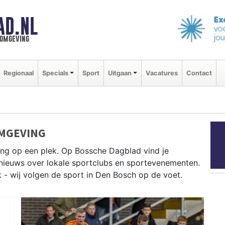
AD.NL
 omgeving
Regionaal
Specials
Sport
Uitgaan
Vacatures
Contact
OMGEVING
ng op een plek. Op Bossche Dagblad vind je
e nieuws over lokale sportclubs en sportevenementen.
k - wij volgen de sport in Den Bosch op de voet.
nen langs de Dieze en roeien op de Zuid-