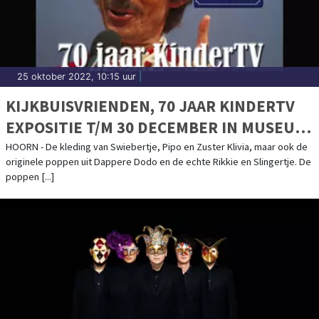
25 oktober 2022, 10:15 uur
|
KIJKBUISVRIENDEN, 70 JAAR KINDERTV
EXPOSITIE T/M 30 DECEMBER IN MUSEUM
VAN DE 20E EEUW
HOORN - De kleding van Swiebertje, Pipo en Zuster Klivia, maar ook de
originele poppen uit Dappere Dodo en de echte Rikkie en Slingertje. De
poppen [...]