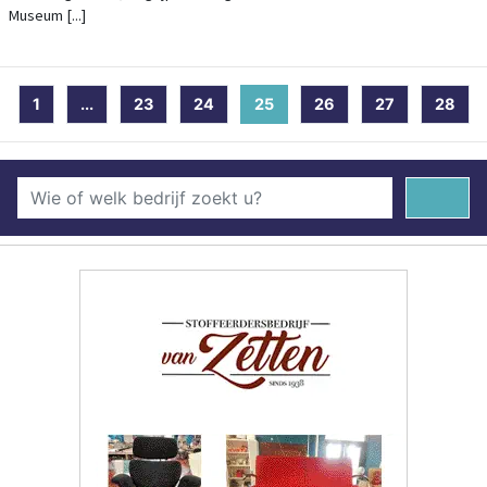
Museum [...]
1
...
23
24
25
(current)
26
27
28