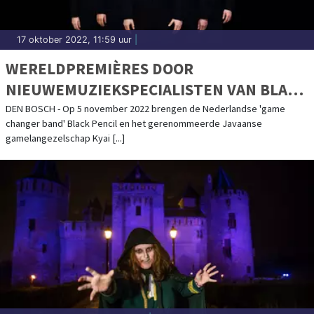
17 oktober 2022, 11:59 uur
|
WERELDPREMIÈRES DOOR
NIEUWEMUZIEKSPECIALISTEN VAN BLACK
PENCIL EN GAMELAN-ENSEMBLE KYAI
DEN BOSCH - Op 5 november 2022 brengen de Nederlandse 'game
changer band' Black Pencil en het gerenommeerde Javaanse
FATAHILLAH
gamelangezelschap Kyai [...]