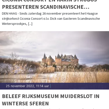
PRESENTEREN SCANDINAVISCHE
WINTERSPROOKJES, EEN SFEERVOL
DEN HAAG - Sinds zaterdag 26 november presenteert het Haagse
strijkorkest Ciconia Consort o.l.v. Dick van Gasteren Scandinavische
KERSTCONCERT VOOR DE HELE FAMILIE
Wintersprookjes, [...]
25 november 2022, 11:14 uur
|
BELEEF RIJKSMUSEUM MUIDERSLOT IN
WINTERSE SFEREN