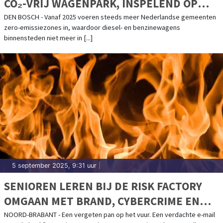
CO₂-VRIJ WAGENPARK, INSPELEND OP
ZERO-EMISSIEZONES
DEN BOSCH - Vanaf 2025 voeren steeds meer Nederlandse gemeenten
zero-emissiezones in, waardoor diesel- en benzinewagens
binnensteden niet meer in [...]
5 september 2025, 9:31 uur
|
SENIOREN LEREN BIJ DE RISK FACTORY
OMGAAN MET BRAND, CYBERCRIME EN
VALLEN
NOORD-BRABANT - Een vergeten pan op het vuur. Een verdachte e-mail