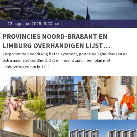
22 augustus 2025, 9:20 uur
|
PROVINCIES NOORD-BRABANT EN
LIMBURG OVERHANDIGEN LIJST
AANBEVELINGEN VOOR DUURZAME
Zorg voor een eenduidig betaalsysteem, goede veiligheidseisen en
extra naamsbekendheid. Dat en meer staat in een plan met
SCHEEPVAART
aanbevelingen om het [...]