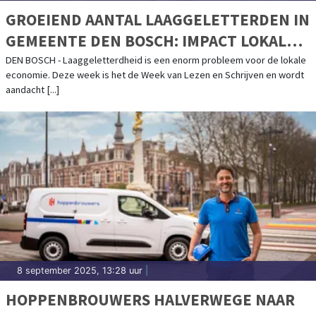
GROEIEND AANTAL LAAGGELETTERDEN IN
GEMEENTE DEN BOSCH: IMPACT LOKALE
ECONOMIE ENORM
DEN BOSCH - Laaggeletterdheid is een enorm probleem voor de lokale
economie. Deze week is het de Week van Lezen en Schrijven en wordt
aandacht [...]
8 september 2025, 13:28 uur
|
HOPPENBROUWERS HALVERWEGE NAAR