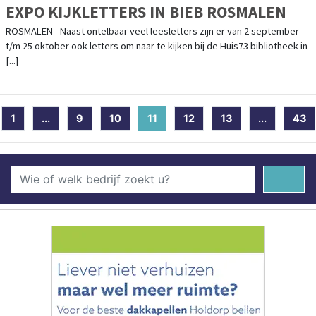
EXPO KIJKLETTERS IN BIEB ROSMALEN
ROSMALEN - Naast ontelbaar veel leesletters zijn er van 2 september
t/m 25 oktober ook letters om naar te kijken bij de Huis73 bibliotheek in
[...]
1
...
9
10
11
(current)
12
13
...
43