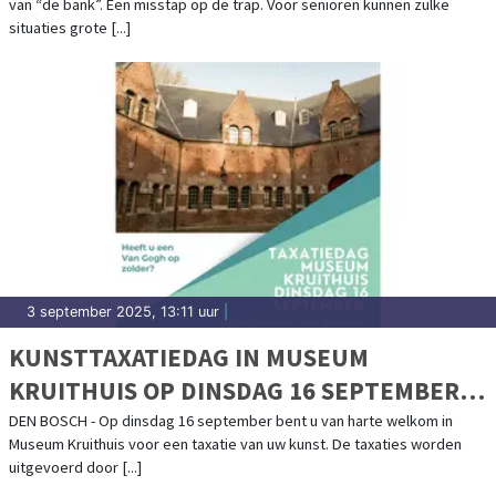
van “de bank”. Een misstap op de trap. Voor senioren kunnen zulke
situaties grote [...]
3 september 2025, 13:11 uur
|
KUNSTTAXATIEDAG IN MUSEUM
KRUITHUIS OP DINSDAG 16 SEPTEMBER
2025
DEN BOSCH - Op dinsdag 16 september bent u van harte welkom in
Museum Kruithuis voor een taxatie van uw kunst. De taxaties worden
uitgevoerd door [...]